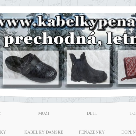
Y
MUŽI
DETI
TO
NKY
KABELKY DÁMSKE
PEŇAŽENKY
DOPLN