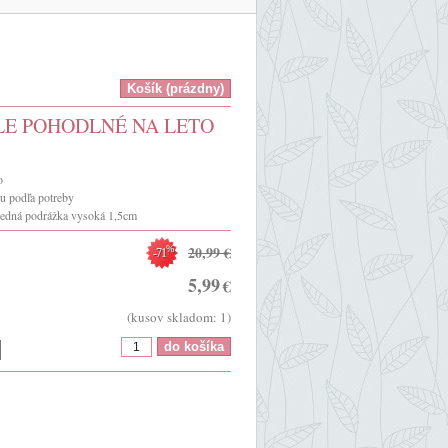
E POHODLNÉ NA LETO
o
ou podľa potreby
redná podrážka vysoká 1,5cm
20,99
€
%
-71
5,99
€
(kusov skladom: 1)