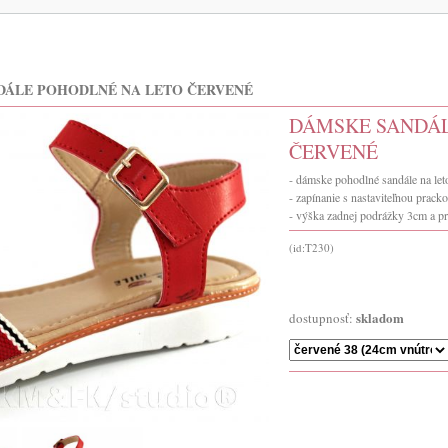
DÁLE POHODLNÉ NA LETO ČERVENÉ
DÁMSKE SANDÁL
ČERVENÉ
- dámske pohodlné sandále na let
- zapínanie s nastaviteľnou prack
- výška zadnej podrážky 3cm a p
(id:T230)
skladom
dostupnosť: