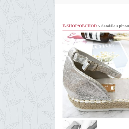
E-SHOP/OBCHOD
> Sandále s plnou