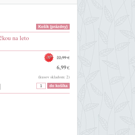
čkou na leto
22,99
€
%
-70
6,99
€
(kusov skladom: 2)