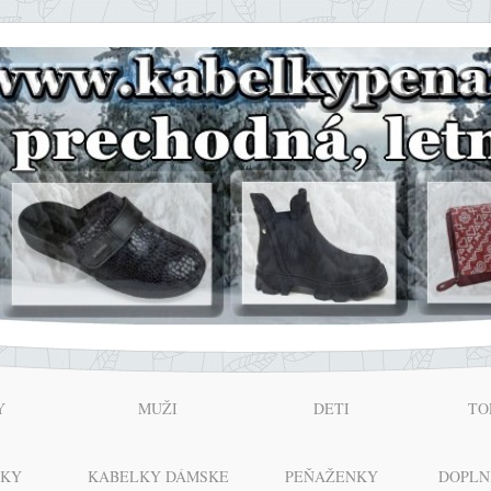
Y
MUŽI
DETI
TO
NKY
KABELKY DÁMSKE
PEŇAŽENKY
DOPLN