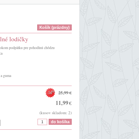
lné lodičky
ysokom podpätku pre pohodlnú chôdzu
ca
a a guma
25,99
€
%
-54
11,99
€
(kusov skladom: 2)