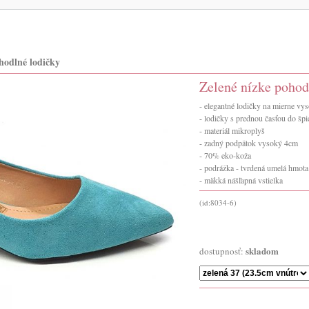
hodlné lodičky
Zelené nízke pohod
- elegantné lodičky na mierne v
- lodičky s prednou časťou do špi
- materiál mikroplyš
- zadný podpätok vysoký 4cm
- 70% eko-koža
- podrážka - tvrdená umelá hmot
- mäkká nášľapná vstielka
(id:8034-6)
skladom
dostupnosť: