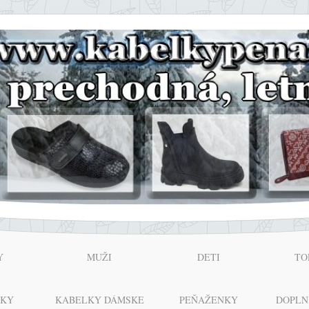
Y
MUŽI
DETI
TO
NKY
KABELKY DÁMSKE
PEŇAŽENKY
DOPLN