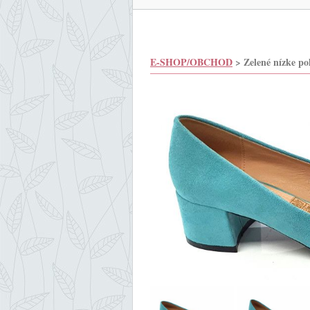
E-SHOP/OBCHOD
> Zelené nízke po