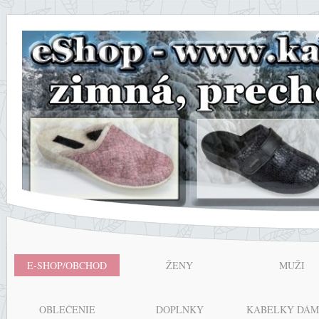
E-SHOP/OBCHOD
ŽENY
MUŽI
OBLEČENIE
DOPLNKY
KABELKY DÁM