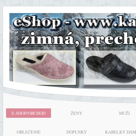
E-SHOP/OBCHOD
ŽENY
MUŽI
OBLEČENIE
DOPLNKY
KABELKY DÁM