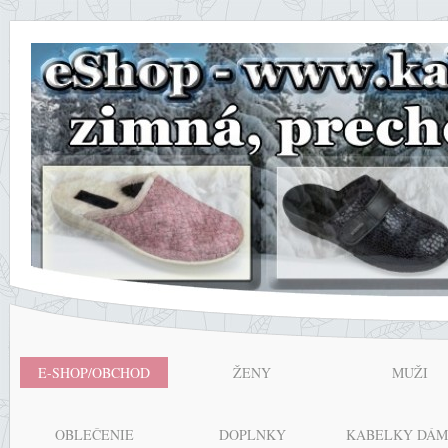
E-SHOP/OBCHOD
ŽENY
MUŽI
OBLEČENIE
DOPLNKY
KABELKY DÁM