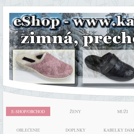
E-SHOP/OBCHOD
ŽENY
MUŽI
OBLEČENIE
DOPLNKY
KABELKY DÁM