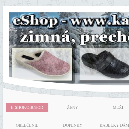
E-SHOP/OBCHOD
ŽENY
MUŽI
OBLEČENIE
DOPLNKY
KABELKY DÁM