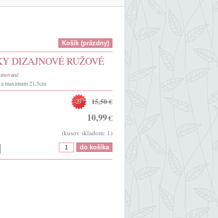
Y DIZAJNOVÉ RUŽOVÉ
gumované
m a maximum 21,5cm
15,50
€
%
-29
10,99
€
(kusov skladom: 1)