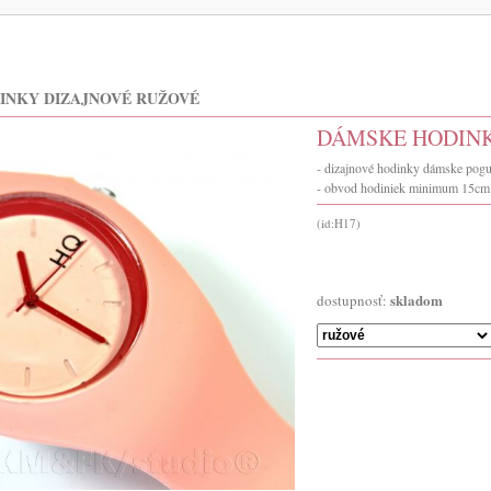
INKY DIZAJNOVÉ RUŽOVÉ
DÁMSKE HODINK
- dizajnové hodinky dámske po
- obvod hodiniek minimum 15c
(id:H17)
skladom
dostupnosť: