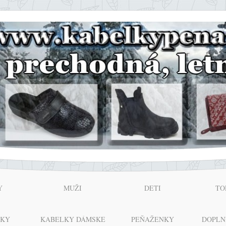
Y
MUŽI
DETI
TO
NKY
KABELKY DÁMSKE
PEŇAŽENKY
DOPLN