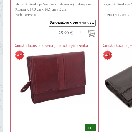
Jedinečná dámska peňaženka s embosovaným dizajnom
Elegantná dámska pe
- Rozmery: 19,5 cm x 10,5 cm x 2 cm
- Farba: červená
- Rozmery: 17 cm x 1
- Materiál: ...
- Farba: čierna
- Materiál: pravá ...
25,99 €
Dámska luxusná kožená praktická peňaženka
Dámska kožená p
červená farba
%
%
-47
-41
1 ks