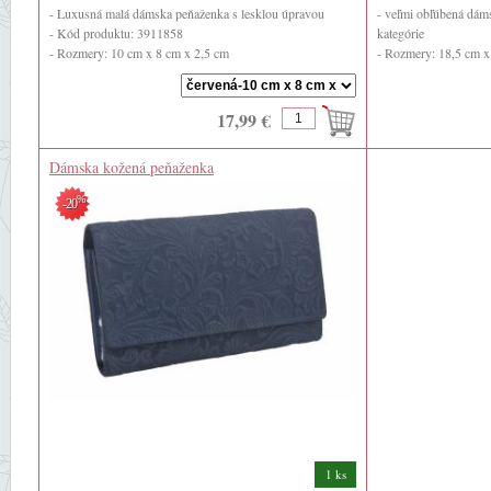
- Luxusná malá dámska peňaženka s lesklou úpravou
- veľmi obľúbená dám
- Kód produktu: 3911858
kategórie
- Rozmery: 10 cm x 8 cm x 2,5 cm
- Rozmery: 18,5 cm x
- Farba: ...
- Farba: čierna
- ...
17,99 €
Dámska kožená peňaženka
%
-20
1 ks