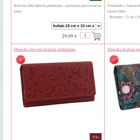
Klasická dlhá dámska peňaženka s pridaným priestorom na
Peňaženka s francúzs
karty
čiernej farbe
- Rozmery: 12 cm x 9
Členenie peňaženky:
- Farba: čierna
- 12 priehradiek na karty a ...
- ...
29,99 €
Dámska červená kožená peňaženka
Dámska kožená pe
%
%
-30
-23
0 ks