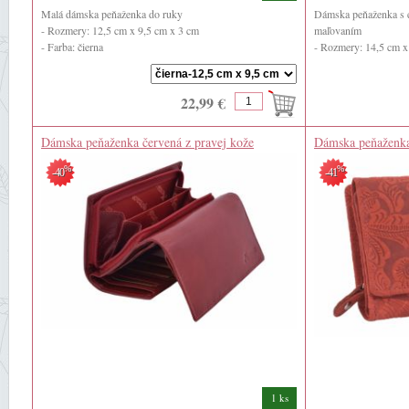
Malá dámska peňaženka do ruky
Dámska peňaženka s
- Rozmery: 12,5 cm x 9,5 cm x 3 cm
maľovaním
- Farba: čierna
- Rozmery: 14,5 cm x
- Materiál: pravá koža (kozia) ...
- Farba: červená
- ...
22,99 €
Dámska peňaženka červená z pravej kože
Dámska peňaženka
%
%
-40
-41
1 ks