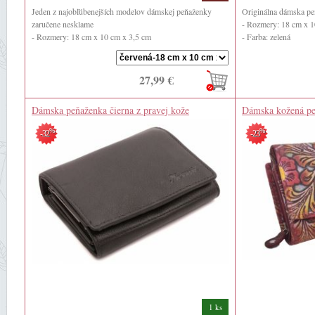
Jeden z najobľúbenejších modelov dámskej peňaženky
Originálna dámska p
zaručene nesklame
- Rozmery: 18 cm x 1
- Rozmery: 18 cm x 10 cm x 3,5 cm
- Farba: zelená
- Farba: červená ...
- Materiál: pravá ...
27,99 €
Dámska peňaženka čierna z pravej kože
Dámska kožená pe
%
%
-32
-23
1 ks