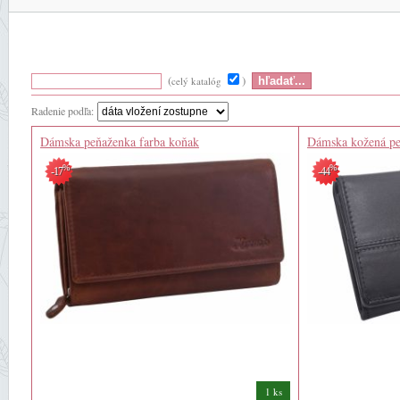
(
)
celý katalóg
Radenie podľa:
Dámska peňaženka farba koňak
Dámska kožená pe
%
%
-17
-44
1 ks