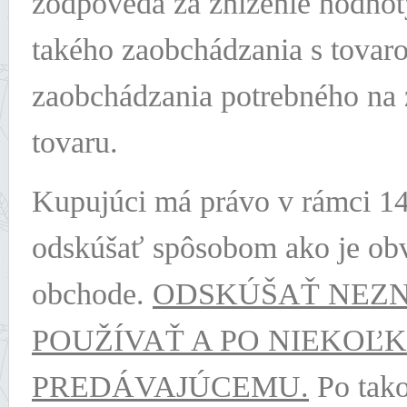
zodpovedá za zníženie hodnoty
takého zaobchádzania s tovaro
zaobchádzania potrebného na zi
tovaru.
Kupujúci má právo v rámci 14 
odskúšať spôsobom ako je ob
obchode.
ODSKÚŠAŤ NEZ
POUŽÍVAŤ A PO NIEKOĽ
PREDÁVAJÚCEMU.
Po tako