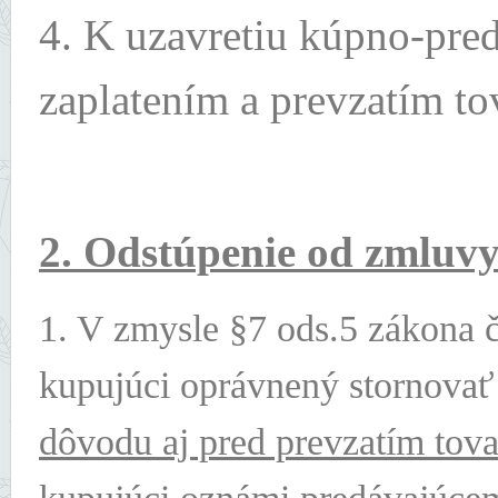
4. K uzavretiu kúpno-pre
zaplatením a prevzatím t
2. Odstúpenie od zmluv
1. V zmysle §7 ods.5 zákona č
kupujúci oprávnený stornovať
dôvodu aj pred prevzatím tov