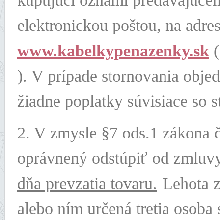
kupujúci oznámi predávajúc
elektronickou poštou, na adre
www.kabelkypenazenky.sk
). V prípade stornovania obj
žiadne poplatky súvisiace so 
2. V zmysle §7 ods.1 zákona č
oprávnený odstúpiť od zmluv
dňa prevzatia tovaru.
Lehota 
alebo ním určená tretia osob