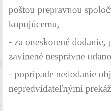
poštou prepravnou spoloč
kupujúcemu,
- za oneskorené dodanie, 
zavinené nesprávne udano
- poprípade nedodanie ob
nepredvídateľnými preká