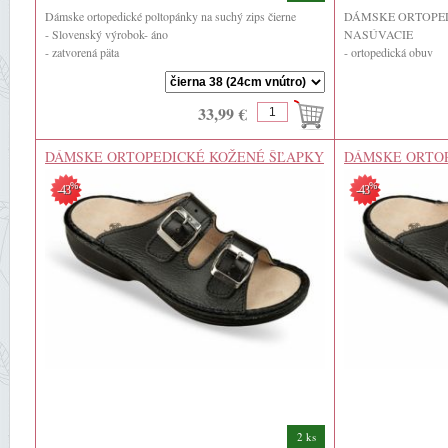
Dámske ortopedické poltopánky na suchý zips čierne
DÁMSKE ORTOPED
- Slovenský výrobok- áno
NASÚVACIE
- zatvorená päta
- ortopedická obuv
- zatvorená špica ...
- Slovenský výrobok
- zips - nie ( nasúvacie
33,99 €
DÁMSKE ORTOPEDICKÉ KOŽENÉ ŠĽAPKY
DÁMSKE ORTO
NA DVE PRACKY ČIERNA FARBA
NA DVE PRACK
%
%
-43
-43
2 ks