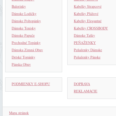
Balerínky
Kabelky Strapcové
Dámske Lodičky
Kabelky Plážové
Dámske Poltopánky
Kabelky Elegantné
Dámske Tenisky
Kabelky CROSSBODY
Dámske Papuče
Dámske Tašky
Prechodné Topánky
PEŇAŽENKY
Dámska Zimná Obuv
Peňaženky Dámske
Detské Topánky
Peňaženky Pánske
Pánska Obuv
PODMIENKY E-SHOPU
DOPRAVA
REKLAMÁCIE
Mapa stránok