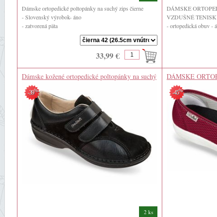
Dámske ortopedické poltopánky na suchý zips čierne
DÁMSKE ORTOPED
- Slovenský výrobok- áno
VZDUŠNÉ TENIS
- zatvorená päta
- ortopedická obuv - 
- zatvorená špica ...
- Slovenský výrobok-
- zips - nie, suchý ...
33,99 €
Dámske kožené ortopedické poltopánky na suchý
DÁMSKE ORTO
zips čierne
BALERÍNY NAS
%
%
-39
-45
2 ks