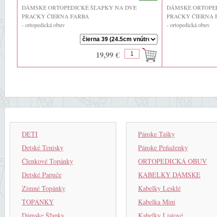
DÁMSKE ORTOPEDICKÉ ŠĽAPKY NA DVE
DÁMSKE ORTOPED
PRACKY ČIERNA FARBA
PRACKY ČIERNA 
- ortopedická obuv
- ortopedická obuv
- Slovenský výrobok
- Slovenský výrobok
- zips - nie, suchý zips ...
- zips - nie, suchý zips
19,99 €
DETI
Pánske Tašky
Detské Tenisky
Pánske Peňaženky
Členkové Topánky
ORTOPEDICKÁ OBUV
Detské Papuče
KABELKY DÁMSKE
Zimné Topánky
Kabelky Lesklé
TOPÁNKY
Kabelka Mini
Dámske Šľapky
Kabelky Listové