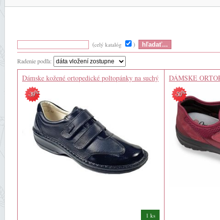
(
)
celý katalóg
Radenie podľa:
Dámske kožené ortopedické poltopánky na suchý
DÁMSKE ORTOP
zips čierne
VZDUŠNÉ TEN
%
%
-39
-50
1 ks