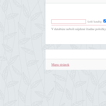
(
celý katalóg
V databáze neboli nájdené žiadne položky.
Mapa stránok