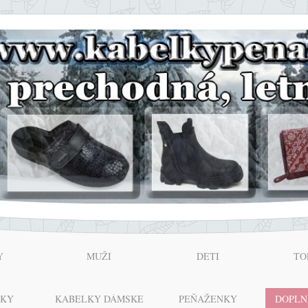
Y
MUŽI
DETI
TO
NKY
KABELKY DÁMSKE
PEŇAŽENKY
DOPLN