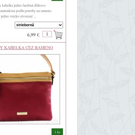
 kabelka jedno farebná dĺžkovo
 ramienkom podľa potreby na rameno.
 jedno vrecko otvorené ...
6,99 €
Y KABELKA CEZ RAMENO
NES
1 ks