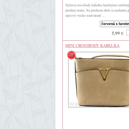
Štýlová crossbody kabelka farebnými ozdobn
prednej strane. Na prednom dieli sa nachádza 
zipsové vrecko uzatvárané ...
5,99 €
MINI CROSSBODY KABELKA
%
-71