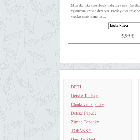
Mini dámska crossbody kabelka s pevným dn
vystužená krásne drží tvar. Predný diel cross
vrecko uzatvárané na ...
5,99 €
DETI
Detské Tenisky
Členkové Topánky
Detské Papuče
Zimné Topánky
TOPÁNKY
Dámske Šľapky