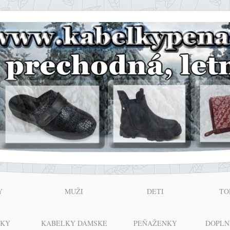
Y
MUŽI
DETI
TO
NKY
KABELKY DÁMSKE
PEŇAŽENKY
DOPLN