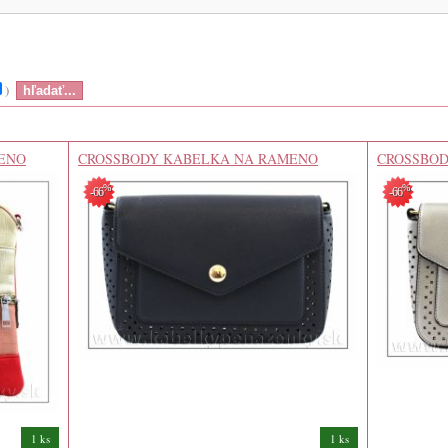
)
ENO
CROSSBODY KABELKA NA RAMENO
CROSSBO
%
%
-66
-66
1 ks
1 ks