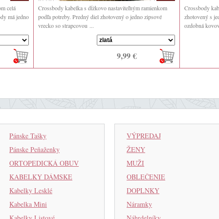
om celá
Crossbody kabelka s dĺžkovo nastaviteľným ramienkom
Crossbody ka
body má jedno
podľa potreby. Predný diel zhotovený o jedno zipsové
zhotovený s je
vrecko so strapcovou ...
ozdobná kovová
9,99 €
Pánske Tašky
VÝPREDAJ
Pánske Peňaženky
ŽENY
ORTOPEDICKÁ OBUV
MUŽI
KABELKY DÁMSKE
OBLEČENIE
Kabelky Lesklé
DOPLNKY
Kabelka Mini
Náramky
Kabelky Listové
Náhrdelníky