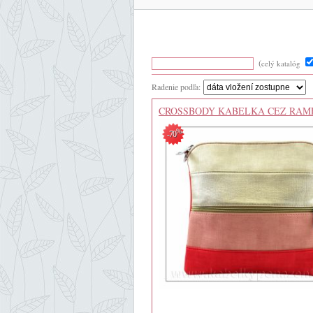
(
celý katalóg
Radenie podľa:
CROSSBODY KABELKA CEZ RAM
%
-70