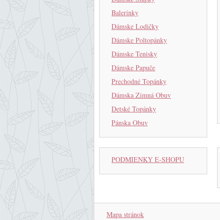
Balerínky
Dámske Lodičky
Dámske Poltopánky
Dámske Tenisky
Dámske Papuče
Prechodné Topánky
Dámska Zimná Obuv
Detské Topánky
Pánska Obuv
PODMIENKY E-SHOPU
Mapa stránok