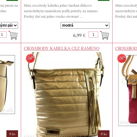
ými pásmi na
Mini crossbody kabelka jedno farebná dĺžkovo
Mini crossbody
jedno
nastaviteľným ramienkom podľa potreby na rameno.
nastaviteľným
Predný diel má jedno vrecko otvorené ...
Predný diel má
6,99 €
CROSSBODY KABELKA CEZ RAMENO
CROSSBOD
DAVID JO
%
%
-54
-56
0 ks
0 ks