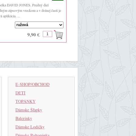
belka DAVID JONES. Predný diel
dným zipsovým vreckom a v dolnej časti je
 aplikácia. ...
9,90 €
E-SHOP/OBCHOD
DETI
TOPÁNKY
Dámske Šľapky
Balerínky
Dámske Lodičky
Dámske Poltopánky