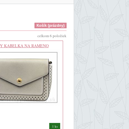
celkom 6 položiek
DY KABELKA NA RAMENO
1 ks