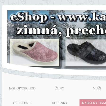
E-SHOP/OBCHOD
ŽENY
MUŽI
OBLEČENIE
DOPLNKY
KABELKY DÁM