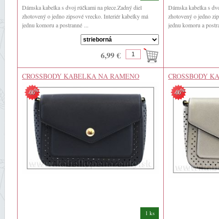
Dámska kabelka s dvoj rúčkami na plece.Zadný diel
Dámska kabelka s dvo
zhotovený o jedno zipsové vrecko. Interiér kabelky má
zhotovený o jedno zip
jednu komoru a postranné ...
jednu komoru a postra
6,99 €
CROSSBODY KABELKA NA RAMENO
CROSSBODY K
%
%
-66
-66
1 ks