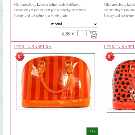
Mini crossbody kabelka jedno farebná dĺžkovo
Mini crossbody kabel
nastaviteľným ramienkom podľa potreby na rameno.
nastaviteľným ramien
Predný diel má jedno vrecko otvorené ...
Predný diel má jedno 
6,99 €
LESKLÁ KABELKA
LESKLÁ KABE
%
%
-85
-84
1 ks