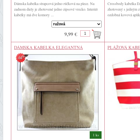
Dámska kabelka strapcová jedno rúčková na plece. Na
Crossbody kabelka 
zadnom diely je zhotovené jedno zipsové vrecko. Interiér
zhotovený s jedným zi
kabelky má dve komory ...
ozdobná kovová apliká
9,99 €
DÁMSKA KABELKA ELEGANTNÁ
PLÁŽOVÁ KABE
RUŽOVÁ TAŠKA
%
-64
1 ks