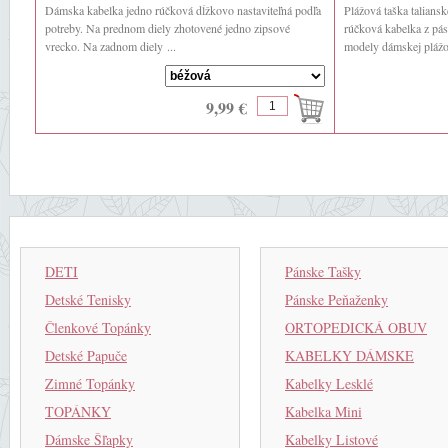
Dámska kabelka jedno rúčková dĺžkovo nastaviteľná podľa
Plážová taška talia
potreby. Na prednom diely zhotovené jedno zipsové
rúčková kabelka z pás
vrecko. Na zadnom diely ...
modely dámskej plážov
9,99 €
DETI
Pánske Tašky
Detské Tenisky
Pánske Peňaženky
Členkové Topánky
ORTOPEDICKÁ OBUV
Detské Papuče
KABELKY DÁMSKE
Zimné Topánky
Kabelky Lesklé
TOPÁNKY
Kabelka Mini
Dámske Šľapky
Kabelky Listové