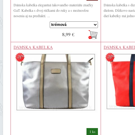
Dámska kabelka elegantná lakovaného materiálu značky
Dámska kabelka s di
GaT. Kabelka s dvoj rúčkami do ruky a s možnosťou
dielom. Dĺžkovo nasta
nosenia aj na predlaktí. ...
diel kabelky má jedno 
8,99 €
DÁMSKA KABELKA
DÁMSKA KABE
%
%
-71
-73
1 ks