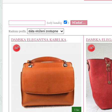
(
)
celý katalóg
Radenie podľa:
DÁMSKA ELEGANTNÁ KABELKA
DÁMSKA ELEG
%
%
-64
-56
1 ks