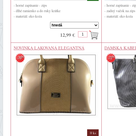
- horné zapínanie - zips
- horné zapínanie - zi
- dlhé ramienko a do ruky krátke
- zadný vačok na zips
- materiál: eko-koža
- materiál: eko-koža
12,99 €
NOVINKA LAKOVANÁ ELEGANTNÁ
DÁMSKA KABE
KABELKA
%
%
-70
-72
0 ks