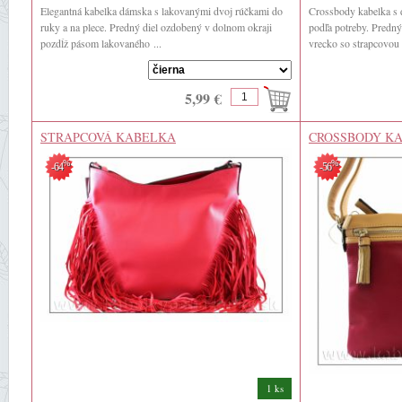
Elegantná kabelka dámska s lakovanými dvoj rúčkami do
Crossbody kabelka s 
ruky a na plece. Predný diel ozdobený v dolnom okraji
podľa potreby. Predný
pozdĺž pásom lakovaného ...
vrecko so strapcovou 
5,99 €
STRAPCOVÁ KABELKA
CROSSBODY K
DAVID JONES
%
%
-64
-56
1 ks