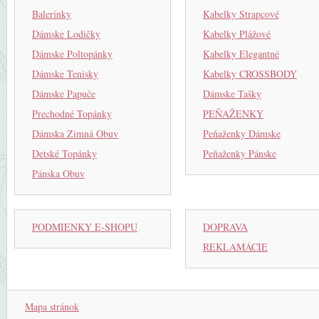
Balerínky
Kabelky Strapcové
Dámske Lodičky
Kabelky Plážové
Dámske Poltopánky
Kabelky Elegantné
Dámske Tenisky
Kabelky CROSSBODY
Dámske Papuče
Dámske Tašky
Prechodné Topánky
PEŇAŽENKY
Dámska Zimná Obuv
Peňaženky Dámske
Detské Topánky
Peňaženky Pánske
Pánska Obuv
PODMIENKY E-SHOPU
DOPRAVA
REKLAMÁCIE
Mapa stránok