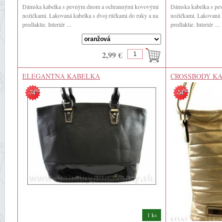
Dámska kabelka s pevným dnom a ochrannými kovovými
Dámska kabelka s p
nožičkami. Lakovaná kabelka s dvoj rúčkami do ruky a na
nožičkami. Lakovaná 
predlaktie. Interiér ...
predlaktie. Interiér ...
2,99 €
ELEGANTNÁ KABELKA
CROSSBODY K
%
%
-74
-54
1 ks