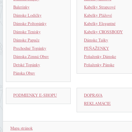
Balerínky
Kabelky Strapcové
Dámske Lodičky
Kabelky Plážové
Dámske Poltopánky
Kabelky Elegantné
Dámske Tenisky
Kabelky CROSSBODY
Dámske Papuče
Dámske Tašky
Prechodné Topánky
PEŇAŽENKY
Dámska Zimná Obuv
Peňaženky Dámske
Detské Topánky
Peňaženky Pánske
Pánska Obuv
PODMIENKY E-SHOPU
DOPRAVA
REKLAMÁCIE
Mapa stránok