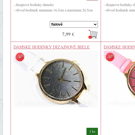
- dizajnové hodinky dámske
- dizajnové hodinky 
- obvod hodiniek minimum 16,5cm a maximum 20,5cm
- obvod hodiniek m
7,99 €
DÁMSKE HODINKY DIZAJNOVÉ BIELE
DÁMSKE HODIN
%
%
-50
-50
1 ks