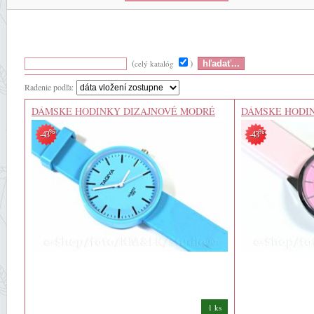
(
)
celý katalóg
Radenie podľa:
DÁMSKE HODINKY DIZAJNOVÉ MODRÉ
DÁMSKE HODIN
%
%
-43
-43
1 ks