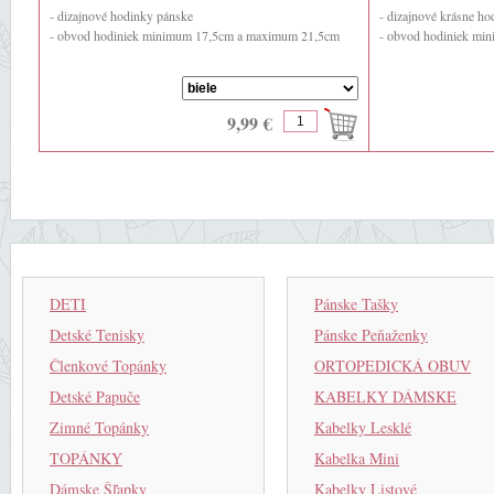
- dizajnové hodinky pánske
- dizajnové krásne h
- obvod hodiniek minimum 17,5cm a maximum 21,5cm
- obvod hodiniek m
9,99 €
DETI
Pánske Tašky
Detské Tenisky
Pánske Peňaženky
Členkové Topánky
ORTOPEDICKÁ OBUV
Detské Papuče
KABELKY DÁMSKE
Zimné Topánky
Kabelky Lesklé
TOPÁNKY
Kabelka Mini
Dámske Šľapky
Kabelky Listové