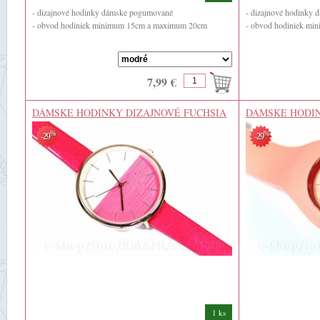
- dizajnové hodinky dámske pogumované
- dizajnové hodinky
- obvod hodiniek minimum 15cm a maximum 20cm
- obvod hodiniek m
7,99 €
DÁMSKE HODINKY DIZAJNOVÉ FUCHSIA
DÁMSKE HODIN
%
%
-29
-29
1 ks