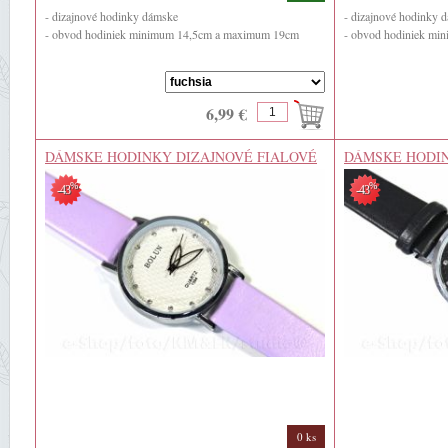
- dizajnové hodinky dámske
- dizajnové hodinky
- obvod hodiniek minimum 14,5cm a maximum 19cm
- obvod hodiniek m
6,99 €
DÁMSKE HODINKY DIZAJNOVÉ FIALOVÉ
DÁMSKE HODIN
%
%
-43
-43
0 ks