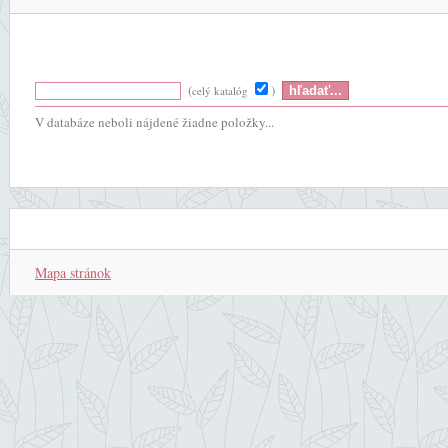
(
)
celý katalóg
V databáze neboli nájdené žiadne položky...
Mapa stránok