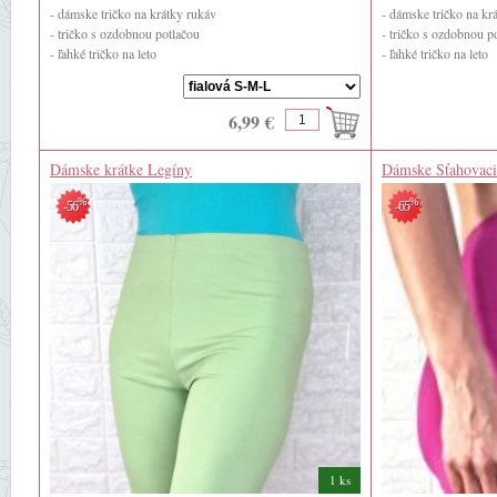
- dámske tričko na krátky rukáv
- dámske tričko na kr
- tričko s ozdobnou potlačou
- tričko s ozdobnou p
- ľahké tričko na leto
- ľahké tričko na leto
- 50% bavlna
- 50% bavlna
- 50% viscoza
- 50% viscoza
6,99 €
Dámske krátke Legíny
Dámske Sťahovaci
%
%
-56
-65
1 ks