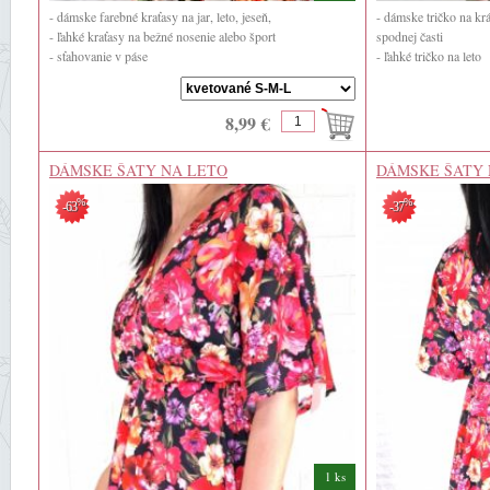
- dámske farebné kraťasy na jar, leto, jeseň,
- dámske tričko na kr
- ľahké kraťasy na bežné nosenie alebo šport
spodnej časti
- sťahovanie v páse
- ľahké tričko na leto
- 70% ...
- 95% bavlna
- 5% elastan
8,99 €
DÁMSKE ŠATY NA LETO
DÁMSKE ŠATY 
%
%
-63
-37
1 ks