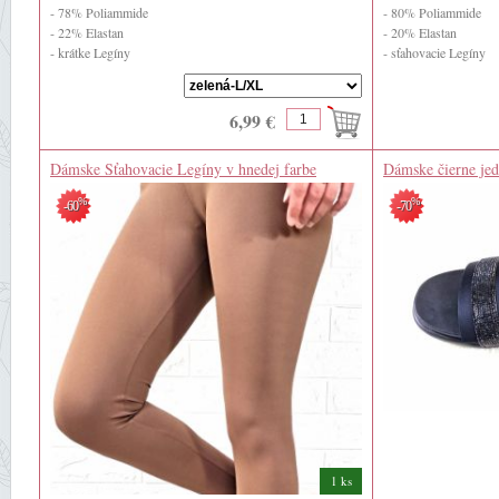
- 78% Poliammide
- 80% Poliammide
- 22% Elastan
- 20% Elastan
- krátke Legíny
- sťahovacie Legíny
6,99 €
Dámske Sťahovacie Legíny v hnedej farbe
Dámske čierne je
%
%
-60
-70
1 ks