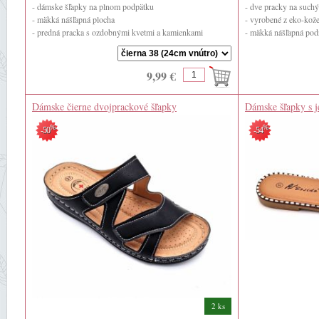
- dámske šľapky na plnom podpätku
- dve pracky na suchý
- mäkká nášľapná plocha
- vyrobené z eko-kož
- predná pracka s ozdobnými kvetmi a kamienkami
- mäkká nášľapná pod
- zadná ...
9,99 €
Dámske čierne dvojprackové šľapky
Dámske šľapky s 
mašľa
%
%
-50
-54
2 ks