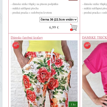
- dámske nízke šľapky na plnom podpätku
- dámske nízke šľapk
- mäkká nášľapná plocha
- mäkká nášľapná plo
- predná pracka s ozdobným kvetom
- predná pracka s o
- zadná výška ...
- zadná výška ...
6,99 €
Dámske farebné kraťasy
DÁMSKE TRIČK
%
%
-61
-60
1 ks