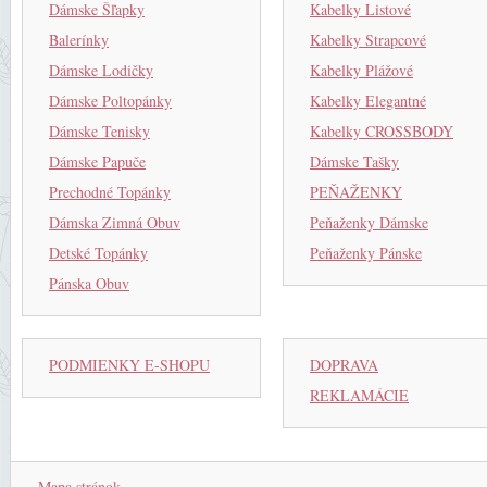
Dámske Šľapky
Kabelky Listové
Balerínky
Kabelky Strapcové
Dámske Lodičky
Kabelky Plážové
Dámske Poltopánky
Kabelky Elegantné
Dámske Tenisky
Kabelky CROSSBODY
Dámske Papuče
Dámske Tašky
Prechodné Topánky
PEŇAŽENKY
Dámska Zimná Obuv
Peňaženky Dámske
Detské Topánky
Peňaženky Pánske
Pánska Obuv
PODMIENKY E-SHOPU
DOPRAVA
REKLAMÁCIE
Mapa stránok