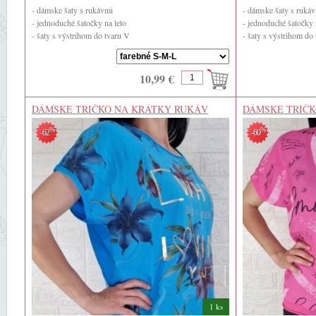
- dámske šaty s rukávmi
- dámske šaty s ruká
- jednoduché šatočky na leto
- jednoduché šatočky 
- šaty s výstrihom do tvaru V
- šaty s výstrihom do
- 95% polyester
- 5% elastan
10,99 €
DÁMSKE TRIČKO NA KRÁTKY RUKÁV
DÁMSKE TRIČK
%
%
-62
-60
1 ks