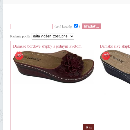
(
)
celý katalóg
Radenie podľa:
Dámske bordové šľapky s jedným kvetom
Dámske sivé šľap
%
%
-70
-70
0 ks