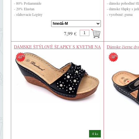
- 80% Poliammide
- dámske pohodlné šľ
- 20% Elastan
- dámske šľapky s je
- sťahovacie Legíny
- vyrobené: guma
7,99 €
DÁMSKE ŠTÝLOVÉ ŠĽAPKY S KVETMI NA
Dámske čierne dv
LETO ČIERNE
%
%
-63
-50
4 ks