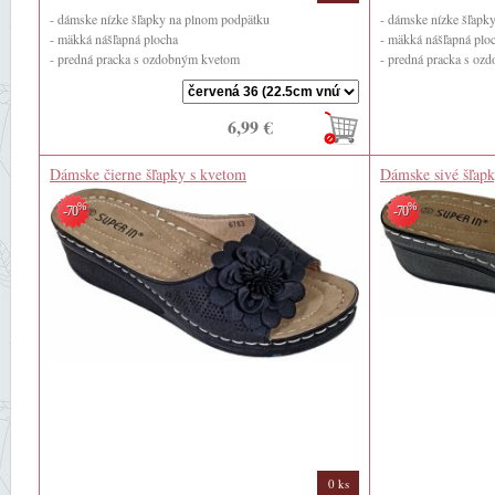
- dámske nízke šľapky na plnom podpätku
- dámske nízke šľapk
- mäkká nášľapná plocha
- mäkká nášľapná plo
- predná pracka s ozdobným kvetom
- predná pracka s o
- zadná výška ...
- zadná výška ...
6,99 €
Dámske čierne šľapky s kvetom
Dámske sivé šľap
%
%
-70
-70
0 ks