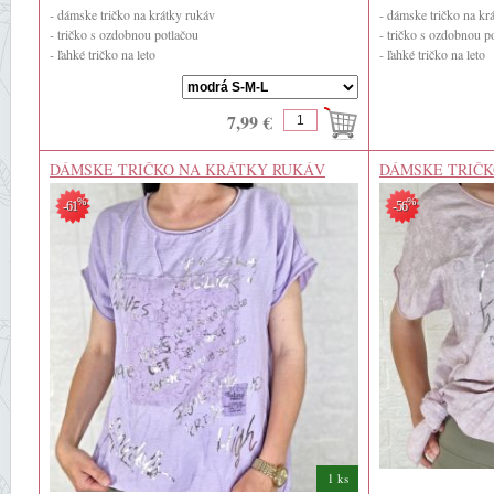
- dámske tričko na krátky rukáv
- dámske tričko na kr
- tričko s ozdobnou potlačou
- tričko s ozdobnou p
- ľahké tričko na leto
- ľahké tričko na leto
- 25% viscoza
- 50% bavlna
- 25% lino ...
- 50% viscoza
7,99 €
DÁMSKE TRIČKO NA KRÁTKY RUKÁV
DÁMSKE TRIČK
%
%
-61
-56
1 ks