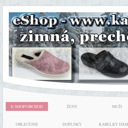
E-SHOP/OBCHOD
ŽENY
MUŽI
OBLEČENIE
DOPLNKY
KABELKY DÁM