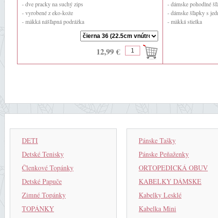
- dve pracky na suchý zips
- dámske pohodlné šľ
- vyrobené z eko-kože
- dámske šľapky s je
- mäkká nášľapná podrážka
- mäkká stielka
- zadná výška podrážk
12,99 €
DETI
Pánske Tašky
Detské Tenisky
Pánske Peňaženky
Členkové Topánky
ORTOPEDICKÁ OBUV
Detské Papuče
KABELKY DÁMSKE
Zimné Topánky
Kabelky Lesklé
TOPÁNKY
Kabelka Mini