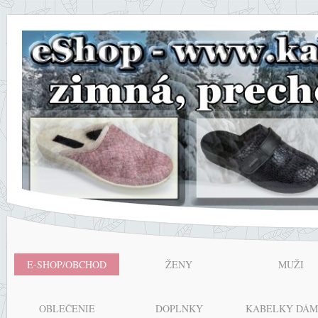
E-SHOP/OBCHOD
ŽENY
MUŽI
OBLEČENIE
DOPLNKY
KABELKY DÁM