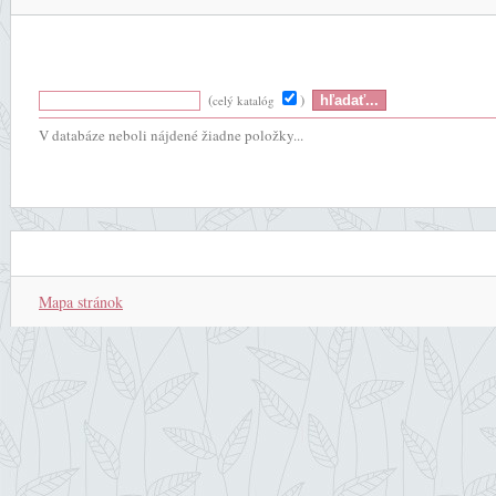
(
)
celý katalóg
V databáze neboli nájdené žiadne položky...
Mapa stránok