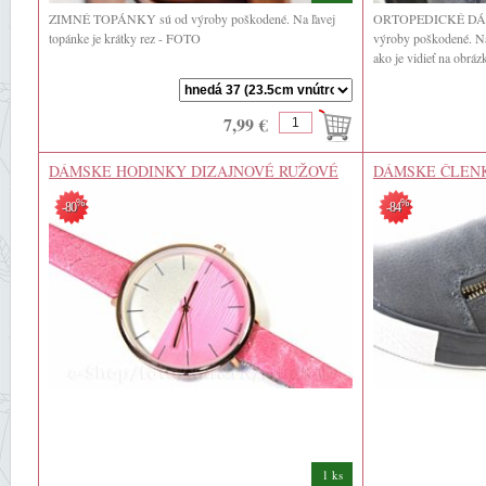
ZIMNÉ TOPÁNKY sú od výroby poškodené. Na ľavej
ORTOPEDICKÉ DÁ
topánke je krátky rez - FOTO
výroby poškodené. Na 
ako je vidieť na obráz
7,99 €
DÁMSKE HODINKY DIZAJNOVÉ RUŽOVÉ
DÁMSKE ČLENK
SIVÉ POŠKODE
%
%
-80
-84
1 ks