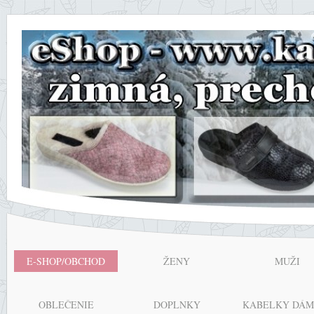
E-SHOP/OBCHOD
ŽENY
MUŽI
OBLEČENIE
DOPLNKY
KABELKY DÁM