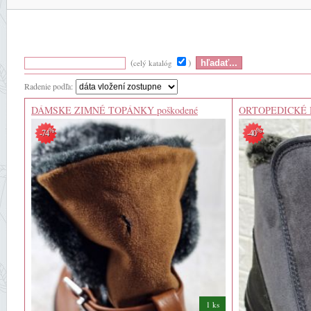
(
)
celý katalóg
Radenie podľa:
DÁMSKE ZIMNÉ TOPÁNKY poškodené
ORTOPEDICKÉ
%
%
-74
-40
1 ks