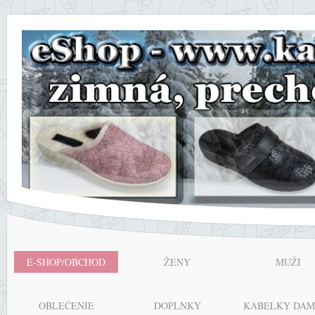
E-SHOP/OBCHOD
ŽENY
MUŽI
OBLEČENIE
DOPLNKY
KABELKY DÁM