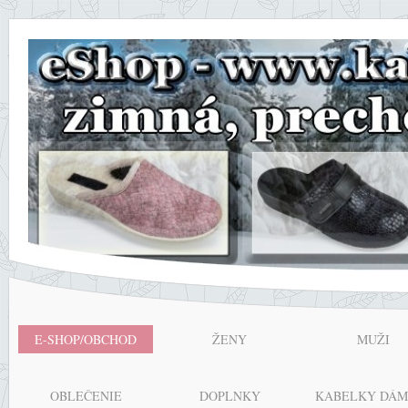
E-SHOP/OBCHOD
ŽENY
MUŽI
OBLEČENIE
DOPLNKY
KABELKY DÁM