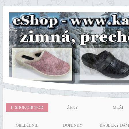
E-SHOP/OBCHOD
ŽENY
MUŽI
OBLEČENIE
DOPLNKY
KABELKY DÁM