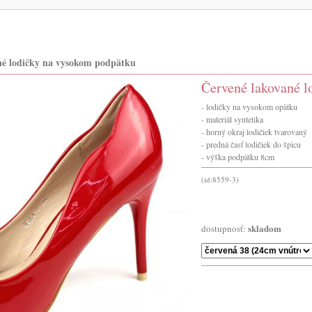
né lodičky na vysokom podpätku
Červené lakované 
- lodičky na vysokom opätku
- materiál syntetika
- horný okraj lodičiek tvarovaný
- predná časť lodičiek do špicu
- výška podpätku 8cm
(id:8559-3)
skladom
dostupnosť: