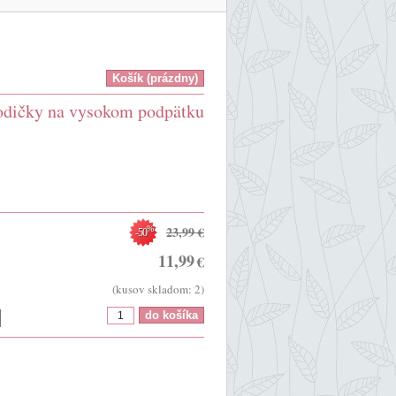
lodičky na vysokom podpätku
23,99
€
%
-50
11,99
€
(kusov skladom: 2)