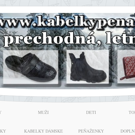
Y
MUŽI
DETI
TO
NKY
KABELKY DÁMSKE
PEŇAŽENKY
DOPLN