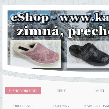
E-SHOP/OBCHOD
ŽENY
MUŽI
OBLEČENIE
DOPLNKY
KABELKY DÁM