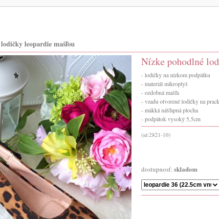
lodičky leopardie mašľou
Nízke pohodlné lod
- lodičky na nízkom podpätku
- materiál mikroplyš
- ozdobná mašľa
- vzadu otvorené lodičky na prac
- mäkká nášľapná plocha
- podpätok vysoký 5,5cm
(id:2821-10)
skladom
dostupnosť: