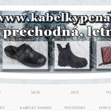
Y
MUŽI
DETI
TO
NKY
KABELKY DÁMSKE
PEŇAŽENKY
DOPLN