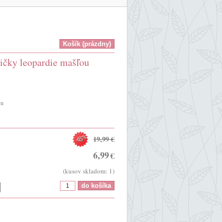
ičky leopardie mašľou
ku
19,99
€
%
-65
6,99
€
(kusov skladom: 1)