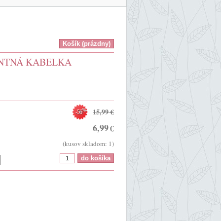
NTNÁ KABELKA
15,99
€
%
-56
6,99
€
(kusov skladom: 1)