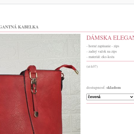
GANTNÁ KABELKA
DÁMSKA ELEGA
- horné zapínanie - zips
- zadný vačok na zips
- materiál: eko-koža
(id:k07)
skladom
dostupnosť: