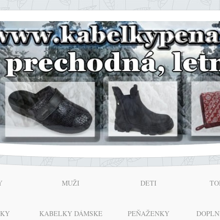
Y
MUŽI
DETI
TO
NKY
KABELKY DÁMSKE
PEŇAŽENKY
DOPLN