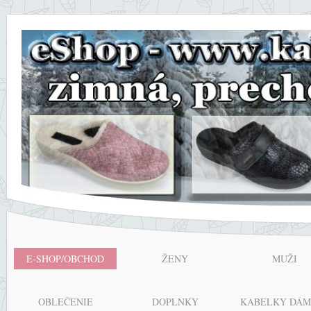
E-SHOP/OBCHOD
ŽENY
MUŽI
OBLEČENIE
DOPLNKY
KABELKY DÁM