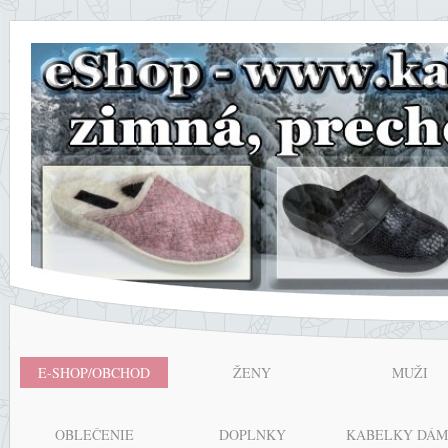
E-SHOP/OBCHOD
ŽENY
MUŽI
OBLEČENIE
DOPLNKY
KABELKY DÁM