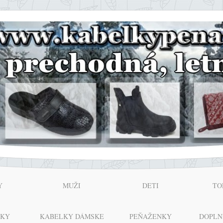
Y
MUŽI
DETI
TO
NKY
KABELKY DÁMSKE
PEŇAŽENKY
DOPLN