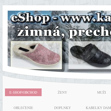
E-SHOP/OBCHOD
ŽENY
MUŽI
OBLEČENIE
DOPLNKY
KABELKY DÁM